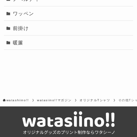
ワッペン
前掛け
暖簾
watashiino!!
watasiino!!マガジン
オリジナルTシャツ
その他Tシ