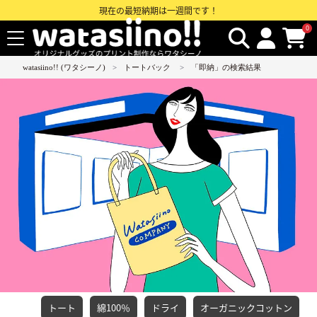
現在の最短納期は一週間です！
0
watasiino!! (ワタシーノ)
トートバック
「即納」の検索結果
トート
綿100％
ドライ
オーガニックコットン