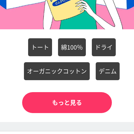
トート
綿100％
ドライ
オーガニックコットン
デニム