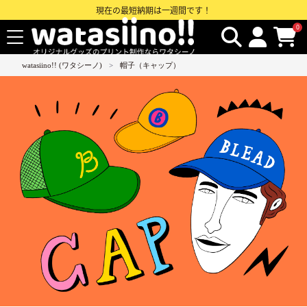
現在の最短納期は一週間です！
0
watasiino!! (ワタシーノ)
帽子（キャップ）