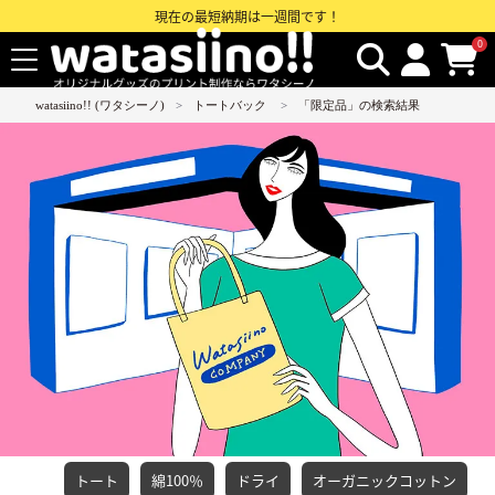
現在の最短納期は一週間です！
0
watasiino!! (ワタシーノ)
トートバック
「限定品」の検索結果
トート
綿100％
ドライ
オーガニックコットン