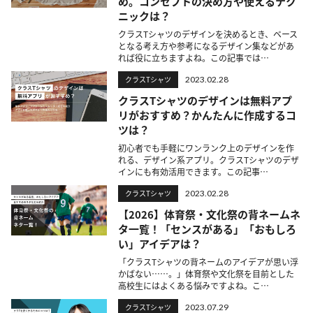
め。コンセプトの決め方や使えるテク
ニックは？
クラスTシャツのデザインを決めるとき、ベース
となる考え方や参考になるデザイン集などがあ
れば役に立ちますよね。この記事では…
クラスTシャツ
2023.02.28
クラスTシャツのデザインは無料アプ
リがおすすめ？かんたんに作成するコ
ツは？
初心者でも手軽にワンランク上のデザインを作
れる、デザイン系アプリ。クラスTシャツのデザ
インにも有効活用できます。この記事…
クラスTシャツ
2023.02.28
【2026】体育祭・文化祭の背ネームネ
タ一覧！「センスがある」「おもしろ
い」アイデアは？
「クラスTシャツの背ネームのアイデアが思い浮
かばない……。」体育祭や文化祭を目前とした
高校生にはよくある悩みですよね。こ…
クラスTシャツ
2023.07.29