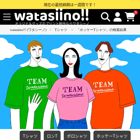
現在の最短納期は一週間です！
0
watasiino!! (ワタシーノ)
Tシャツ
「ホッケーTシャツ」の検索結果
Tシャツ
ロンT
ポロシャツ
ホッケーTシャツ