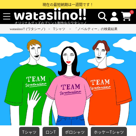
現在の最短納期は一週間です！
0
watasiino!! (ワタシーノ)
Tシャツ
「ノベルティー」の検索結果
Tシャツ
ロンT
ポロシャツ
ホッケーTシャツ