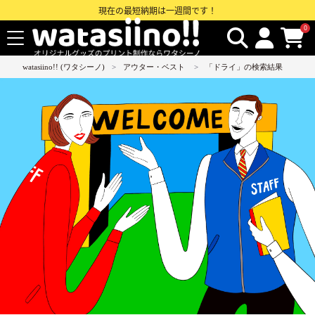
現在の最短納期は一週間です！
0
watasiino!! (ワタシーノ)
アウター・ベスト
「ドライ」の検索結果