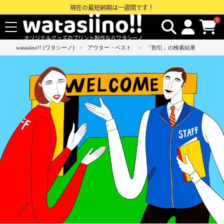
現在の最短納期は一週間です！
0
watasiino!! (ワタシーノ)
アウター・ベスト
「割引」の検索結果