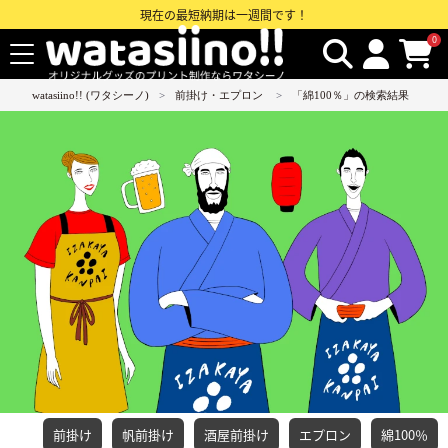
現在の最短納期は一週間です！
0
watasiino!! (ワタシーノ)
前掛け・エプロン
「綿100％」の検索結果
前掛け
帆前掛け
酒屋前掛け
エプロン
綿100％