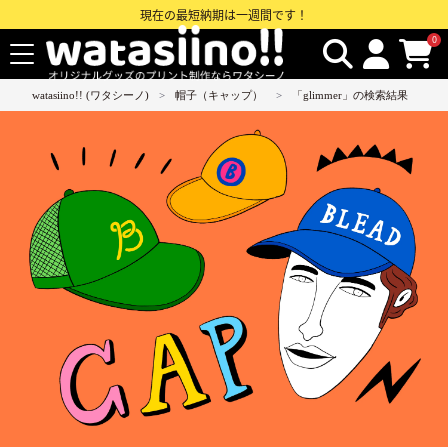
現在の最短納期は一週間です！
0
watasiino!! (ワタシーノ)
帽子（キャップ）
「glimmer」の検索結果