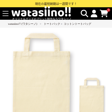
現在の最短納期は一週間です！
0
watasiino!! (ワタシーノ)
トートバック
＞
コットントートバッグ