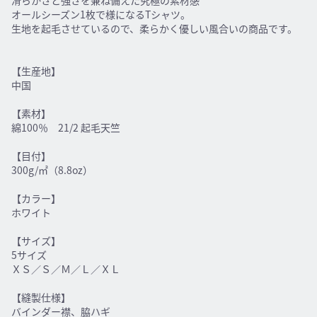
滑らかさと強さを兼ね備えた究極の素材感
オールシーズン1枚で様になるTシャツ。
生地を起毛させているので、柔らかく優しい風合いの商品です。
【生産地】
中国
【素材】
綿100％ 21/2 起毛天竺
【目付】
300g/㎡（8.8oz）
【カラー】
ホワイト
【サイズ】
5サイズ
ＸＳ／Ｓ／Ｍ／Ｌ／ＸＬ
【縫製仕様】
バインダー襟、脇ハギ