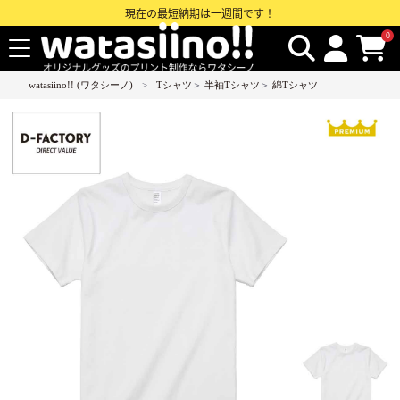
現在の最短納期は一週間です！
0
watasiino!! (ワタシーノ)
Tシャツ
＞
半袖Tシャツ
＞
綿Tシャツ