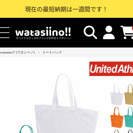
現在の最短納期は一週間です！
watasiino!! (ワタシーノ)
トートバック