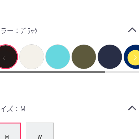
ラー：
ﾌﾞﾗｯｸ
イズ：
M
M
W