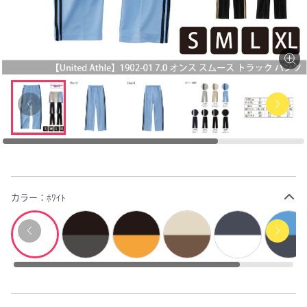
カラー：
ﾎﾜｲﾄ