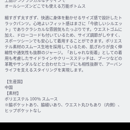
上品かつクラシカルなデザインで
オールシーズンどこでも使える万能ボトムス
細すぎず太すぎず、快適に身体を動かせるサイズ感で設計したト
ラックパンツ。心地よいフィット感はまさに「今欲しいシルエッ
ト」でありクラシカルな雰囲気もたっぷりです。ウエストゴムに
加え、ドローコードも付いているため、サイズ調節がしやすく、
スポーツシーンでも安心して着用することができます。ポリエス
テル素材のスムース生地を採用しているため、肌ざわりが良く伸
縮性や通気性も抜群のジャージ。「おしゃれな街着」としての着
用も考慮したサイドラインやクリースステッチは、ブーツなどの
革靴やサンダルなどと合わせたコーデにも相性抜群で、アーバン
ライフを支えるスタイリングを実現します。
【生産国】
中国
【素材】
ポリエステル 100％ スムース
※脇ポケットあり、脇縫いあり、ウエスト丸ひもあり（内側）、
ヒップポケットなし