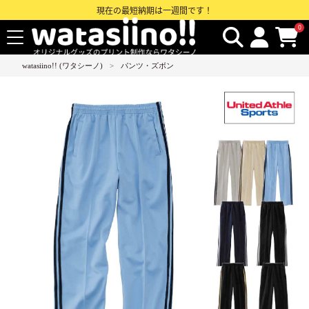
現在の最短納期は一週間です！
0
watasiino!! (ワタシーノ)
パンツ・ズボン