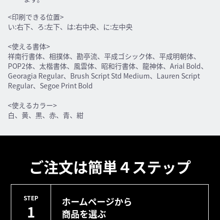
<印刷できる位置>
い:右下、ろ:左下、は:右中央、に:左中央
<使える書体>
祥南行書体、相撲体、勘亭流、平成ゴシック体、平成明朝体、
POP2体、太楷書体、風雲体、昭和行書体、龍神体、Arial Bold、
Georagia Regular、Brush Script Std Medium、Lauren Script
Regular、Segoe Print Bold
<使えるカラー>
白、黄、黒、赤、青、紺
ご注文は簡単４ステップ
STEP
ホームページから
1
商品を選ぶ