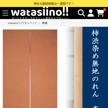
現在の最短納期は一週間です！
0
watasiino!! (ワタシーノ)
暖簾