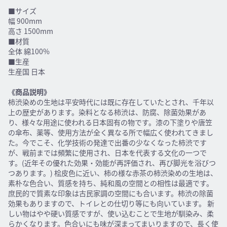
■サイズ
幅 900mm
高さ 1500mm
■材質
全体 綿100%
■生産
生産国 日本
《商品説明》
柿渋染めの生地は平安時代には既に存在していたとされ、千年以
上の歴史があります。染料となる柿渋は、防腐、除菌効果があ
り、様々な用途に使われる日本固有の物です。漆の下塗りや唐笠
の傘布、薬等、使用方法が全く異なる所で幅広く使われてきまし
た。今でこそ、化学技術の発達で出番の少なくなった柿渋です
が、戦前までは頻繁に使用され、日本を代表する文化の一つで
す。(近年その優れた効果・効能が再評価され、再び脚光を浴びつ
つあります。) 桧皮色に近い、柿の様な赤茶の柿渋染めの生地は、
素朴な色合い、質感を持ち、純和風の空間との相性は最適です。
庶民的で質素な印象は古民家調の空間にも合います。柿渋の除菌
効果もありますので、トイレとの仕切り等にも向いています。 新
しい物はやや硬い質感ですが、使い込むことで生地が馴染み、柔
らかくなります。色合いにも味が深まってまいりますので、長く使