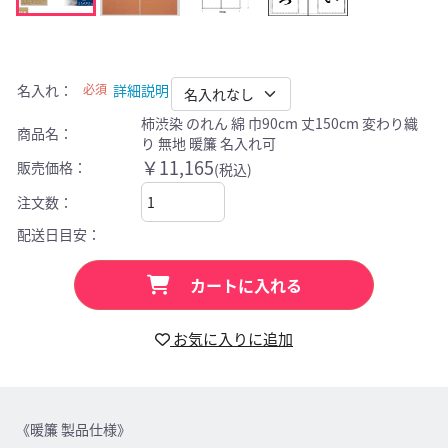
名入れ
：
必須
詳細説明
柿渋染 のれん 綿 巾90cm 丈150cm 変わり織
商品名：
り 無地 暖簾 名入れ可
￥11,165
販売価格：
(税込)
注文数：
配送日目安：
カートに入れる
お気に入りに追加
《暖簾 製品仕様》