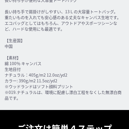
長い持ち手が便利な大容量トートバッグ
長い持ち手で肩掛けがしやすい、13Ｌの大容量トートバッグ。
重たいものを入れても安心感のある丈夫なキャンバス生地です。
エコバッグとしてはもちろん、アウトドアやスポーツシーンな
ど、ハードな使用にも最適です。
【生産国】
中国
【素材】
綿 100％ キャンバス
生地目付
ナチュラル：405g/m2 12.0oz/yd2
カラー: 390g/m2 11.5oz/yd2
※ウッドランドはソフト顔料プリント
※019.ナチュラルは、環境に配慮し漂白工程をなくした無漂白商
品です。
ご注文は簡単４ステップ