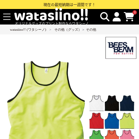
現在の最短納期は一週間です！
0
watasiino!! (ワタシーノ)
その他（グッズ）
＞
その他