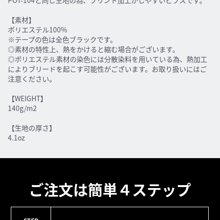
POT-104と同じ生地の為、プリント加工がしやすいビブスです。
【素材】
ポリエステル100%
※テープの色は全色ブラックです。
◎素材の特性上、熱をかけると縮む場合がございます。
◎ポリエステル素材の染色には分散染料を用いている為、熱加工
によりブリードを起こす可能性がございます。お取り扱いにはご
注意ください。
【WEIGHT】
140g/m2
【生地の厚さ】
4.1oz
ご注文は簡単４ステップ