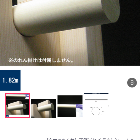
【白木のれん棒】天然米ヒバ 長さ1.8メートル