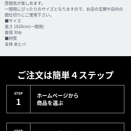
雰囲気が楽しめます。
一間用にぴったりのサイズとなりますので、お店の玄関や店内の
間仕切りにご使用下さい。
■サイズ
長さ 1820cm(一間用)
直径 30φ
■材質
全体 米ヒバ
ご注文は簡単４ステップ
STEP
ホームページから
1
商品を選ぶ
STEP